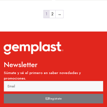
1
2
→
Newsletter
Súmate y sé el primero en saber novedades y
promociones.
Registrate