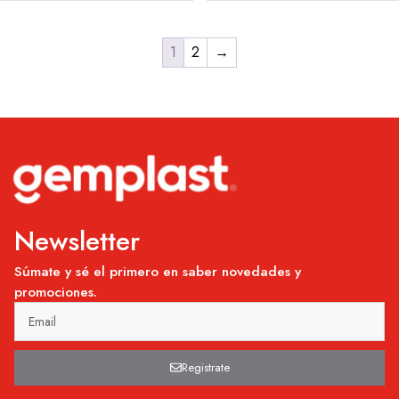
1
2
→
Newsletter
Súmate y sé el primero en saber novedades y
promociones.
Registrate