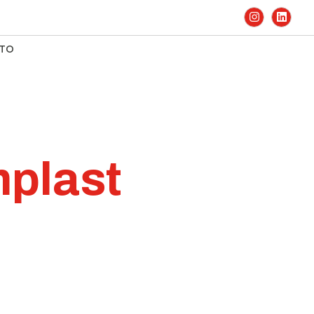
TO
mplast