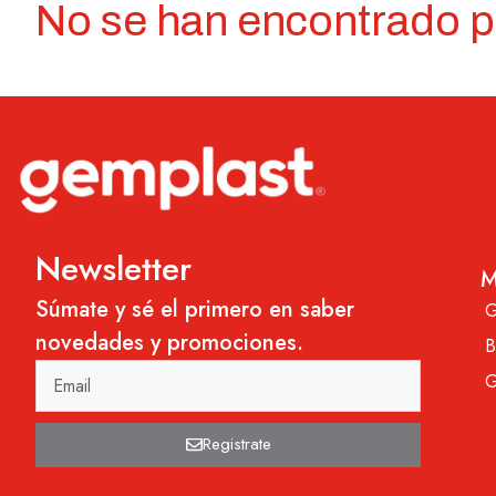
No se han encontrado 
Newsletter
M
Súmate y sé el primero en saber
novedades y promociones.
Registrate